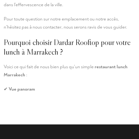
dans l'effervescence de la ville.
Pour toute question sur notre emplacement ou notre accès,
n'hésitez pas à
nous contacter
, nous serons ravis de vous guider.
Pourquoi choisir Dardar Rooftop pour votre
lunch à Marrakech ?
Voici ce qui fait de nous bien plus qu'un simple
restaurant lunch
Marrakech
:
✔
Vue panoram