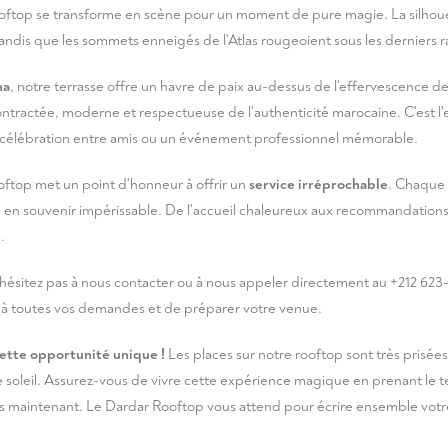
oftop se transforme en scène pour un moment de pure magie. La silhoue
andis que les sommets enneigés de l'Atlas rougeoient sous les derniers r
na
, notre terrasse offre un havre de paix au-dessus de l'effervescence 
écontractée, moderne et respectueuse de l'authenticité marocaine. C'est l'
 célébration entre amis ou un événement professionnel mémorable.
ftop met un point d'honneur à offrir un
service irréprochable
. Chaque 
te en souvenir impérissable. De l'accueil chaleureux aux recommandation
.
hésitez pas à
nous contacter
ou à nous appeler directement au
+212 623-
 à toutes vos demandes et de préparer votre venue.
cette opportunité unique !
Les places sur notre rooftop sont très prisées
soleil. Assurez-vous de vivre cette expérience magique en prenant le 
 maintenant. Le Dardar Rooftop vous attend pour écrire ensemble votr