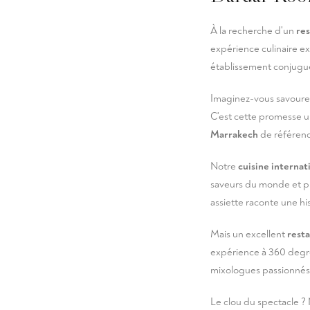
À la recherche d'un
re
expérience culinaire e
établissement conjugu
Imaginez-vous savourer
C'est cette promesse u
Marrakech
de référen
Notre
cuisine internat
saveurs du monde et pr
assiette raconte une hi
Mais un excellent
rest
expérience à 360 degr
mixologues passionnés q
Le clou du spectacle ?