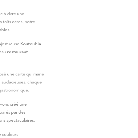
te à vivre une
 toits ocres, notre
ables.
ajestueuse
Koutoubia
.
veau
restaurant
posé une carte qui marie
on audacieuses, chaque
 gastronomique.
 avons créé une
éparés par des
ons spectaculaires.
e couleurs