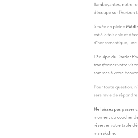
flamboyantes, notre ro
découpe sur l'horizon t
Située en pleine
Médi
est à la fois chic et d
dîner romantique, une
L'équipe du Dardar Roo
transformer votre visi
sommes à votre écoute
Pour toute question, n'
sera ravie de répondre
Ne laissez pas passer 
moment du coucher de 
réserver votre table
dès
marrakchie.