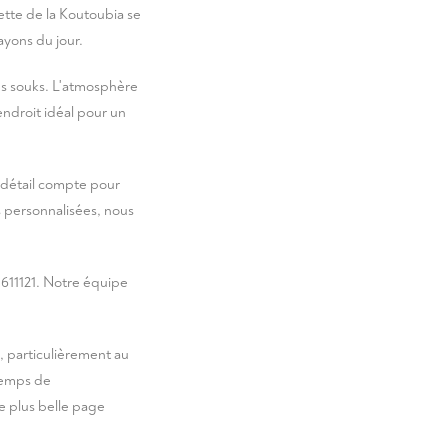
tte de la Koutoubia se
ayons du jour.
des souks. L'atmosphère
endroit idéal pour un
détail compte pour
s personnalisées, nous
611121
. Notre équipe
, particulièrement au
temps de
e plus belle page