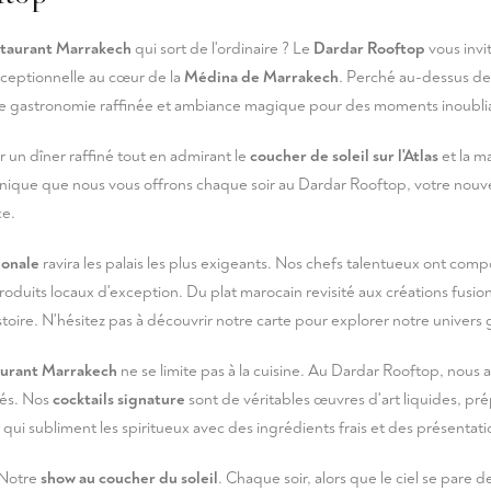
staurant Marrakech
qui sort de l'ordinaire ? Le
Dardar Rooftop
vous invi
xceptionnelle au cœur de la
Médina de Marrakech
. Perché au-dessus des
e gastronomie raffinée et ambiance magique pour des moments inoubli
 un dîner raffiné tout en admirant le
coucher de soleil sur l'Atlas
et la m
nique que nous vous offrons chaque soir au Dardar Rooftop, votre nou
ce.
ionale
ravira les palais les plus exigeants. Nos chefs talentueux ont com
oduits locaux d'exception. Du plat marocain revisité aux créations fusi
stoire. N'hésitez pas à
découvrir notre carte
pour explorer notre univers
aurant Marrakech
ne se limite pas à la cuisine. Au Dardar Rooftop, nous
és. Nos
cocktails signature
sont de véritables œuvres d'art liquides, pr
ui subliment les spiritueux avec des ingrédients frais et des présentati
 Notre
show au coucher du soleil
. Chaque soir, alors que le ciel se pare d